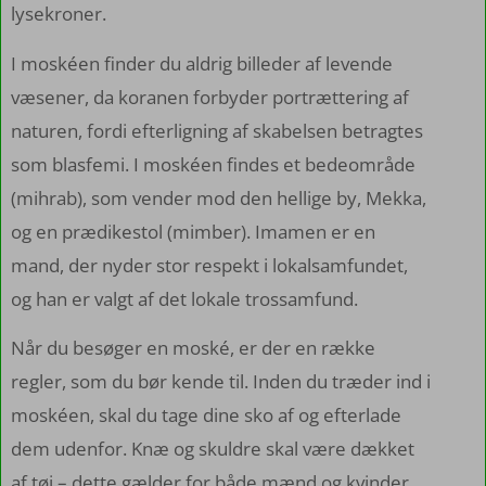
lysekroner.
I moskéen finder du aldrig billeder af levende
væsener, da koranen forbyder portrættering af
naturen, fordi efterligning af skabelsen betragtes
som blasfemi. I moskéen findes et bedeområde
(mihrab), som vender mod den hellige by, Mekka,
og en prædikestol (mimber). Imamen er en
mand, der nyder stor respekt i lokalsamfundet,
og han er valgt af det lokale trossamfund.
Når du besøger en moské, er der en række
regler, som du bør kende til. Inden du træder ind i
moskéen, skal du tage dine sko af og efterlade
dem udenfor. Knæ og skuldre skal være dækket
af tøj – dette gælder for både mænd og kvinder.