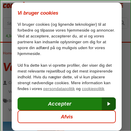
4,3/5 på Trustpilot
Home
»
Velkommen til Alanya
»
Værd at vide om Tyrkiet
Værd at vide om Tyrkiet
Corendons guideteam
april 17, 2024
Velkommen til Alanya
,
Velkommen til Antalya
,
Velkommen til
Bodrum
,
Velkommen til Kemer
,
Velkommen til Kusadasi
,
Velkommen til Marmaris og Icmeler
,
Velkommen til Side