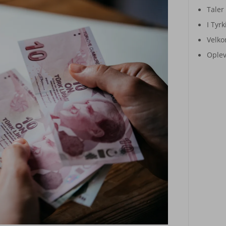
Taler 
I Tyrk
Velko
Oplev