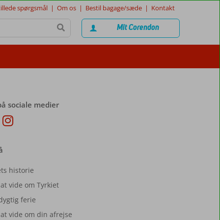
tillede spørgsmål
|
Om os
|
Bestil bagage/sæde
|
Kontakt
Mit Corendon
på sociale medier
å
ts historie
at vide om Tyrkiet
ygtig ferie
at vide om din afrejse