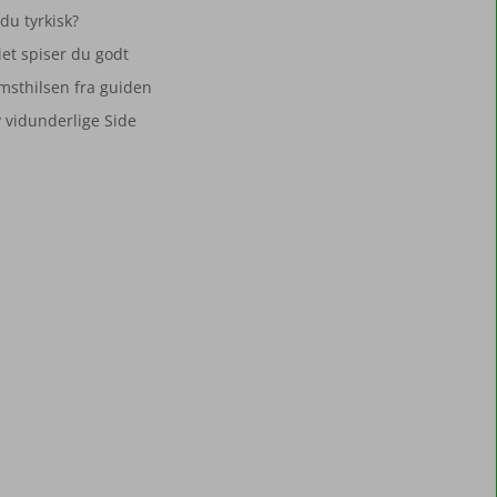
du tyrkisk?
iet spiser du godt
msthilsen fra guiden
 vidunderlige Side