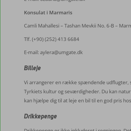
Konsulat i Marmaris
Camli Mahallesi – Tashan Mevkii No. 6-B – Mar
Tlf. (+90) (252) 413 6684
E-mail: aylera@umgate.dk
Billeje
Vi arrangerer en række spændende udflugter, s
Tyrkiets kultur og seværdigheder. Du kan naturli
kan hjælpe dig til at leje en bil til en god pris
Drikkepenge
Drikkepenge er ikke inkluderet i regningen. Det