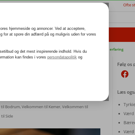
Ofte s
JSETIPS
ALANYA
BESTIL REJSE
k guideservice
40.000 danske gæster i 2024
25 års erfaring
Følg os 
 A-Å
Læs ogs
Tyrkie
til Bodrum
,
Velkommen til Kemer
,
Velkommen til
Værd 
il Side
Bæred
Værd 