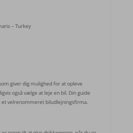
maris – Turkey
om giver dig mulighed for at opleve
gvis også vælge at leje en bil. Din guide
 hos et velrenommeret biludlejningsfirma.
 er normalt at give drikkepenge, når du er