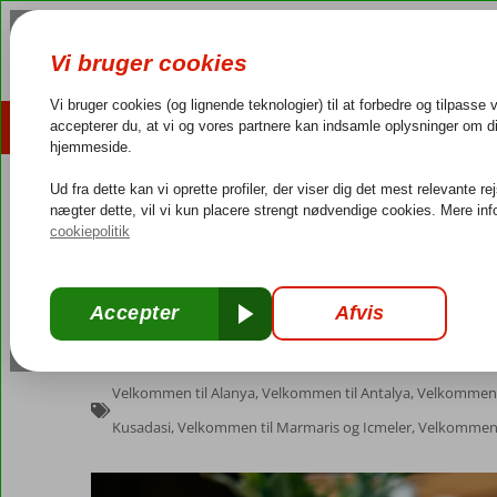
HOME
REJSEMÅL
HOTELTIPS
RE
4,3/5 på Trustpilot
Dans
Home
»
Velkommen til Alanya
»
Tyrkiet – Praktisk fra A-Å
Tyrkiet – Praktisk fra
Corendons guideteam
april 17, 2024
Velkommen til Alanya
,
Velkommen til Antalya
,
Velkommen 
Kusadasi
,
Velkommen til Marmaris og Icmeler
,
Velkommen t