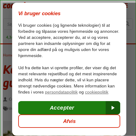
4,3/5 på Trustpilot
Home
»
Velkommen til Parga
»
Kontaktoplysninger til guiden – Parga
Kontaktoplysninger til
guiden – Parga
Corendons guideteam
juni 3, 2026
Velkommen til Parga