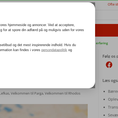
Ofte s
JSETIPS
ALANYA
BESTIL REJSE
k guideservice
40.000 danske gæster i 2024
25 års erfaring
Følg os 
Læs ogs
Bæred
Lefkas
,
Velkommen til Parga
,
Velkommen til Rhodos
Oplev
Trans
Sevær