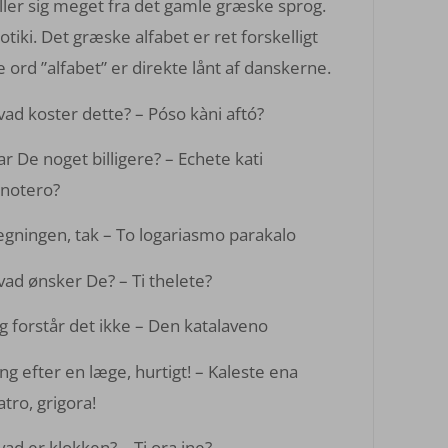
ler sig meget fra det gamle græske sprog.
ki. Det græske alfabet er ret forskelligt
e ord ”alfabet” er direkte lånt af danskerne.
ad koster dette? – Póso kàni aftó?
r De noget billigere? – Echete kati
inotero?
gningen, tak – To logariasmo parakalo
ad ønsker De? – Ti thelete?
g forstår det ikke – Den katalaveno
ng efter en læge, hurtigt! – Kaleste ena
atro, grigora!
ad er klokken? – Ti ora ine?