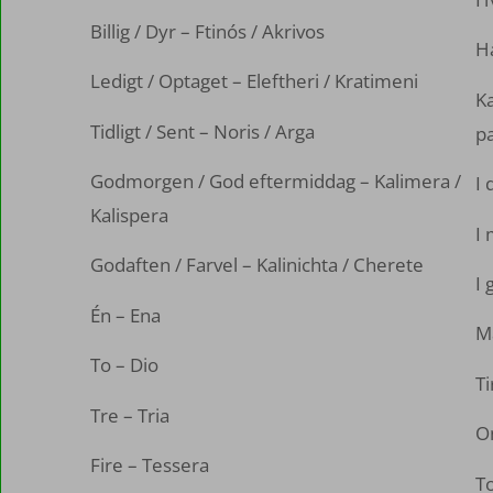
Billig / Dyr – Ftinós / Akrivos
Ha
Ledigt / Optaget – Eleftheri / Kratimeni
Ka
Tidligt / Sent – Noris / Arga
p
Godmorgen / God eftermiddag – Kalimera /
I 
Kalispera
I 
Godaften / Farvel – Kalinichta / Cherete
I 
Én – Ena
M
To – Dio
Ti
Tre – Tria
On
Fire – Tessera
T