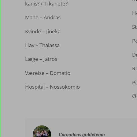
kanis? / Ti kanete?
H
Mand – Andras
St
Kvinde – Jineka
P
Hav – Thalassa
Dr
Læge – Jatros
R
Værelse – Domatio
Pi
Hospital – Nossokomio
Ø 
Corendons guideteam