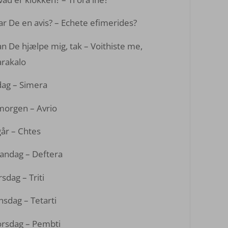
r De en avis? – Echete efimerides?
n De hjælpe mig, tak – Voithiste me,
arakalo
dag – Simera
morgen – Avrio
går – Chtes
andag – Deftera
rsdag – Triti
sdag – Tetarti
orsdag – Pembti