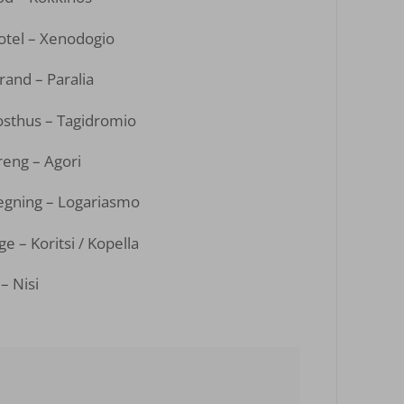
otel – Xenodogio
rand – Paralia
osthus – Tagidromio
eng – Agori
egning – Logariasmo
ge – Koritsi / Kopella
– Nisi