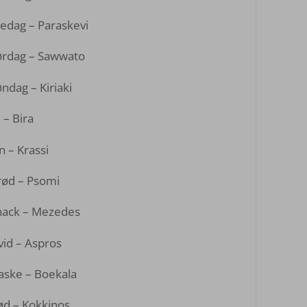
edag – Paraskevi
ørdag – Sawwato
ndag – Kiriaki
 – Bira
n – Krassi
rød – Psomi
nack – Mezedes
id – Aspros
aske – Boekala
ød – Kokkinos