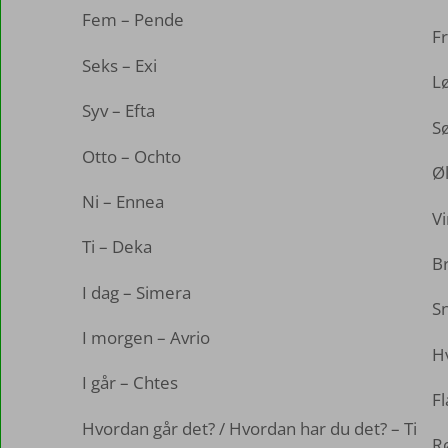
Fem – Pende
Fr
Seks – Exi
L
Syv – Efta
Sø
Otto – Ochto
Øl
Ni – Ennea
Vi
Ti – Deka
B
I dag – Simera
S
I morgen – Avrio
Hv
I går – Chtes
Fl
Hvordan går det? / Hvordan har du det? – Ti
R