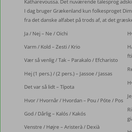
Katharevoussa. Det nuværende talesprog adskil
I dag bruger Grækenland kun folkesproget Dimoti
fra det danske alfabet på trods af, at det græsk
Ja / Nej – Ne / Oichi
Hv
Varm / Kold – Zesti / Krio
Ha
ft
Vær så venlig / Tak – Parakalo / Efcharisto
Re
Hej (1 pers.) / (2 pers.) – Jassoe / Jassas
Hv
Det var så lidt – Típota
Je
Hvor / Hvornår / Hvordan – Pou / Póte / Pos
Ri
God / Dårlig – Kalós / Kakós
gi
Venstre / Højre – Aristerà / Dexià
Hv