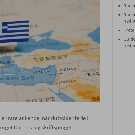
Rhodo
Rhodo
nødn
Kreta 
Guide
nødn
 rare at kende, når du holder ferie i
oget Dimotiki og skriftsproget