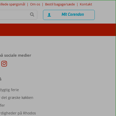
tillede spørgsmål
|
Om os
|
Bestil bagage/sæde
|
Kontakt
Mit Corendon
på sociale medier
å
ygtig ferie
 det græske køkken
fer
digheder på Rhodos