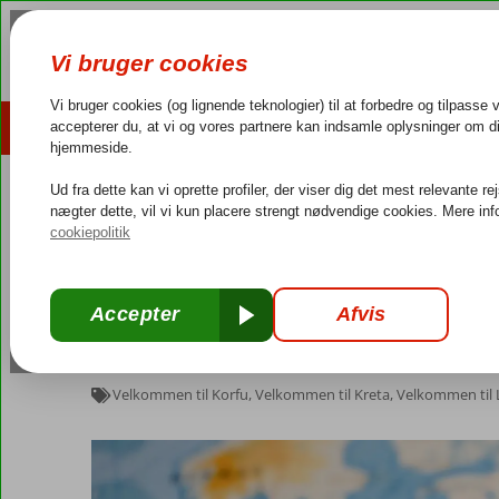
HOME
REJSEMÅL
HOTELTIPS
RE
4,3/5 på Trustpilot
Dans
Home
»
Velkommen til Rhodos
»
Taler du græsk…?
Taler du græsk…?
Corendons guideteam
juni 12, 2024
Velkommen til Korfu
,
Velkommen til Kreta
,
Velkommen til 