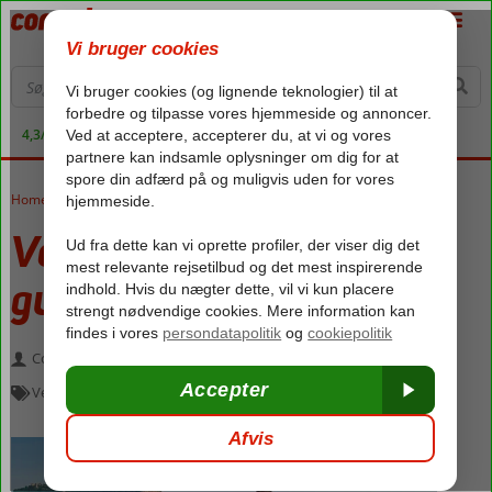
4,3/5 på Trustpilot
Home
»
Velkommen til Alanya
»
Velkomsthilsen fra guiden
Velkomsthilsen fra
guiden
Corendons guideteam
april 17, 2024
Velkommen til Alanya