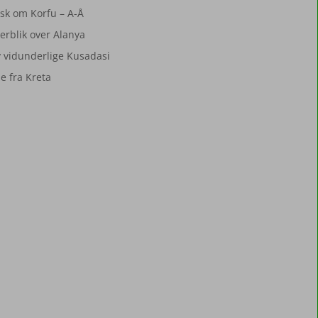
isk om Korfu – A-Å
verblik over Alanya
 vidunderlige Kusadasi
se fra Kreta