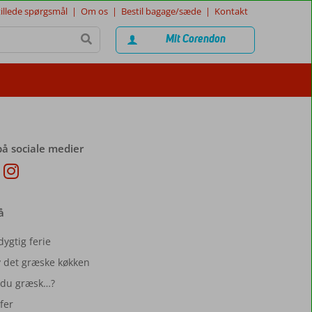
tillede spørgsmål
|
Om os
|
Bestil bagage/sæde
|
Kontakt
Mit Corendon
på sociale medier
å
ygtig ferie
 det græske køkken
 du græsk…?
fer