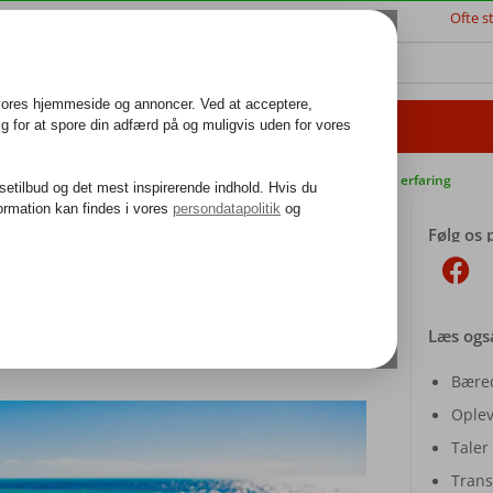
Ofte s
JSETIPS
ALANYA
BESTIL REJSE
k guideservice
40.000 danske gæster i 2024
25 års erfaring
Følg os 
fu
 guiden – Korfu
Læs ogs
l Korfu
Bæred
Oplev
Taler
Trans