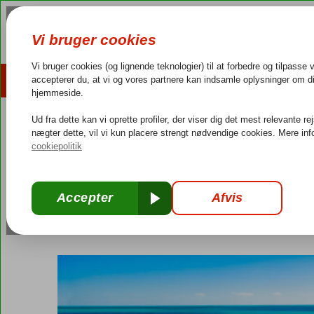
HOME
REJSEMÅL
HOTELTIPS
RE
4,3/5 på Trustpilot
Dans
Home
»
Velkommen til Korfu
»
Kontaktoplysninger til guiden – Kor
Kontaktoplysninger til
Corendons guideteam
juni 2, 2026
Velkommen ti